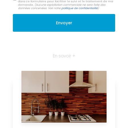
dans ce formulaire pour faciliter le suivi et le traitement de ma
demande.
(Aucune exploitation commerciale ne sera faite des
données concervées. Voir notre
politique de confidentialité
)
En savoir +