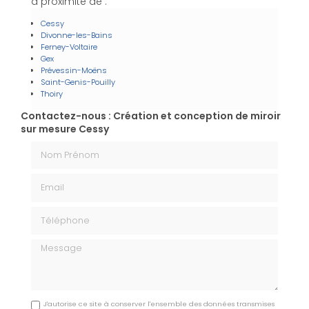
à proximité de :
Cessy
Divonne-les-Bains
Ferney-Voltaire
Gex
Prévessin-Moëns
Saint-Genis-Pouilly
Thoiry
Contactez-nous : Création et conception de miroir
sur mesure Cessy
Nom Prénom
Email
Téléphone
Message
J'autorise ce site à conserver l'ensemble des données transmises