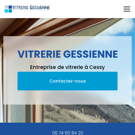
Aller
au
contenu
principal
Entreprise de vitrerie à Cessy
Contactez-nous
06 74 50 84 20